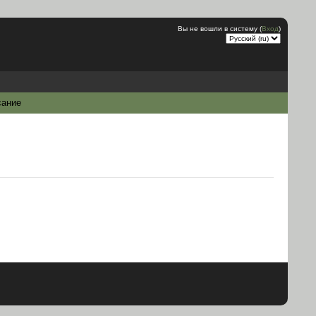
Вы не вошли в систему (
Вход
)
сание