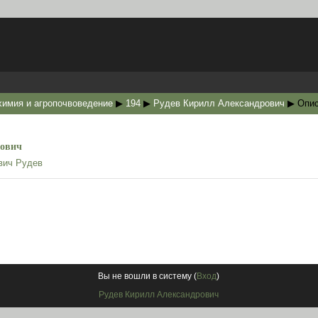
химия и агропочвоведение
▶
194
▶
Рудев Кирилл Александрович
▶
Опи
рович
вич Рудев
Вы не вошли в систему (
Вход
)
Рудев Кирилл Александрович