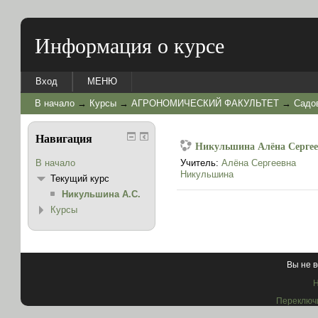
Информация о курсе
Вход
МЕНЮ
В начало
→
Курсы
→
АГРОНОМИЧЕСКИЙ ФАКУЛЬТЕТ
→
Садо
Навигация
Никульшина Алёна Серге
В начало
Учитель:
Алёна Сергеевна
Никульшина
Текущий курс
Никульшина А.С.
Курсы
Вы не в
Н
Переключи