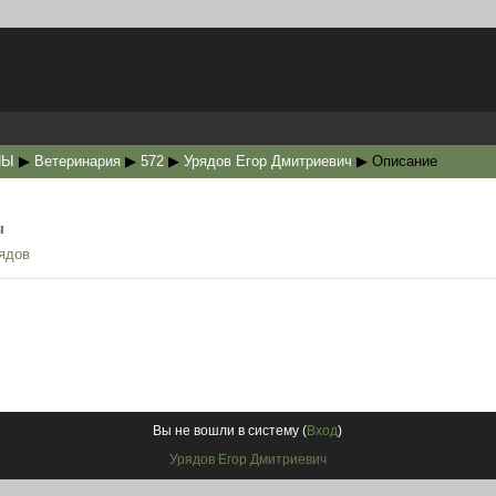
НЫ
▶
Ветеринария
▶
572
▶
Урядов Егор Дмитриевич
▶
Описание
ч
ядов
Вы не вошли в систему (
Вход
)
Урядов Егор Дмитриевич