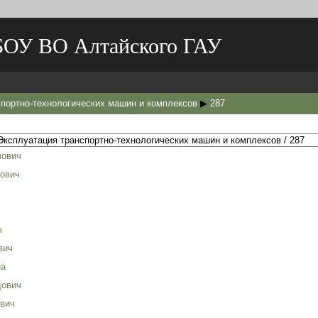
БОУ ВО Алтайского ГАУ
нспортно-технологических машин и комплексов
▶
287
вович
ович
ч
вич
на
дович
евич