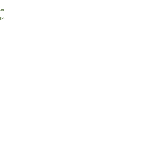
ич
вич