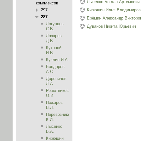
Лысенко Богдан Артемович
комплексов
297
Кирюшин Илья Владимиров
287
Ерёмин Александр Викторо
Логунцов
Дуванов Никита Юрьевич
С.В.
Лазарев
Д.В.
Кутовой
И.В.
Куклин Я.А.
Бондарев
А.С.
Дороничев
Л.А.
Решетникова
О.И.
Пожаров
В.Л.
Перевозников
К.И.
Лысенко
Б.А.
Кирюшин