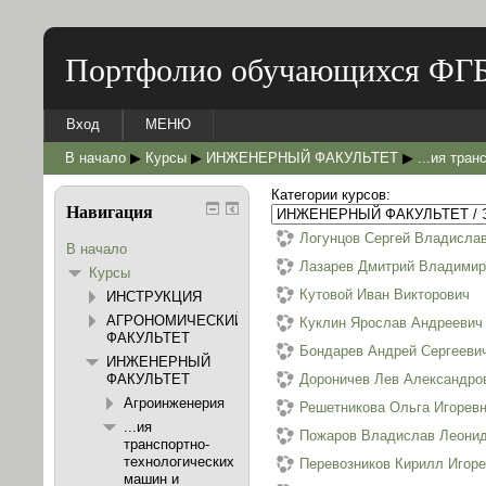
Портфолио обучающихся ФГ
Вход
МЕНЮ
В начало
▶
Курсы
▶
ИНЖЕНЕРНЫЙ ФАКУЛЬТЕТ
▶
...ия тра
Категории курсов:
Навигация
Логунцов Сергей Владисла
В начало
Лазарев Дмитрий Владимир
Курсы
Кутовой Иван Викторович
ИНСТРУКЦИЯ
АГРОНОМИЧЕСКИЙ
Куклин Ярослав Андреевич
ФАКУЛЬТЕТ
Бондарев Андрей Сергееви
ИНЖЕНЕРНЫЙ
ФАКУЛЬТЕТ
Дороничев Лев Александро
Агроинженерия
Решетникова Ольга Игорев
...ия
Пожаров Владислав Леони
транспортно-
технологических
Перевозников Кирилл Игор
машин и