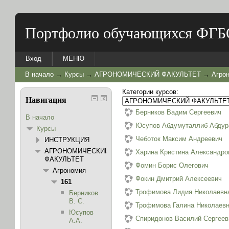
Портфолио обучающихся ФГБ
Вход
МЕНЮ
В начало
→
Курсы
→
АГРОНОМИЧЕСКИЙ ФАКУЛЬТЕТ
→
Агро
Категории курсов:
Навигация
Берников Вадим Сергеевич
В начало
Юсупов Абдумуталлиб Абдур
Курсы
Чеботок Максим Андреевич
ИНСТРУКЦИЯ
АГРОНОМИЧЕСКИЙ
Харина Кристина Александро
ФАКУЛЬТЕТ
Фомин Борис Олегович
Агрономия
Фокин Дмитрий Алексеевич
161
Трофимова Лидия Николаевн
Берников
В. С.
Трофимова Галина Николаев
Юсупов
Спиридонов Василий Сергеев
А.А.