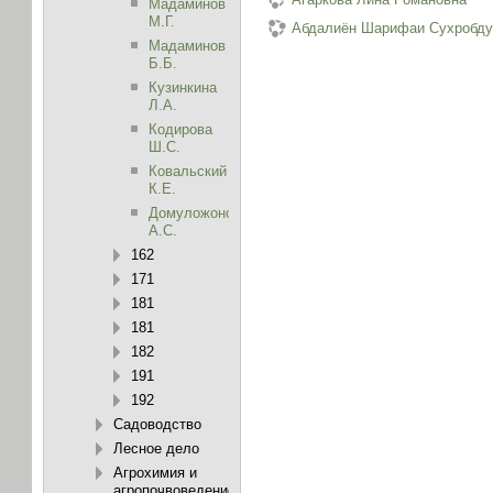
Мадаминов
М.Г.
Абдалиён Шарифаи Сухробду
Мадаминов
Б.Б.
Кузинкина
Л.А.
Кодирова
Ш.С.
Ковальский
К.Е.
Домуложонов
А.С.
162
171
181
181
182
191
192
Садоводство
Лесное дело
Агрохимия и
агропочвоведение