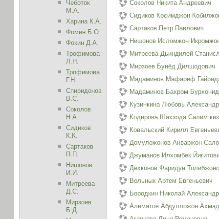
Чеботок
Соколов Никита Андреевич
М.А.
Сидиков Косимджон Кобилжо
Харина К.А.
Сартаков Петр Павлович
Фомин Б.О.
Нишонов Исломжон Икромжо
Фокин Д.А.
Трофимова
Митреева Дьиндилей Станис
Л.Н.
Мирзоев Бунёд Дилшодович
Трофимова
Мадаминов Мафариф Гайрад
Г.Н.
Спиридонов
Мадаминов Бахром Бурхонид
В.С.
Кузинкина Любовь Александ
Соколов
Н.А.
Кодирова Шахзода Салим ки
Сидиков
Ковальский Кирилл Евгеньев
К.К.
Домуложонов Анваржон Сал
Сартаков
П.П.
Джуманов Илхомбек Йигитов
Нишонов
Дехконов Фаридун Толибжон
И.И.
Вольных Артем Евгеньевич
Митреева
Д.С.
Бородкин Николай Александ
Мирзоев
Алиматов Абдулложон Ахма
Б.Д.
Агаркова Лина Романовна