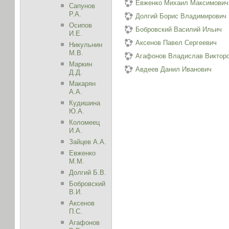
Евженко Михаил Максимович
Сапунов
Р.А.
Долгий Борис Владимирович
Осипов
Бобровский Василий Ильич
И.Е.
Аксенов Павел Сергеевич
Никульнин
М.В.
Агафонов Владислав Виктор
Маркин
Авдеев Данил Иванович
Д.Д.
Макарян
А.А.
Кудишина
Ю.А.
Коломеец
И.А.
Зайцев А.А.
Евженко
М.М.
Долгий Б.В.
Бобровский
В.И.
Аксенов
П.С.
Агафонов