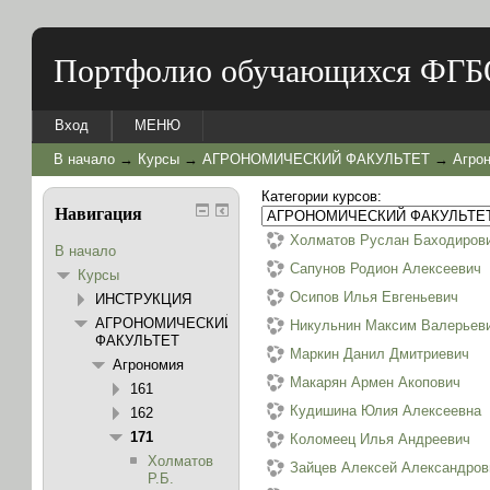
Портфолио обучающихся ФГБ
Вход
МЕНЮ
В начало
→
Курсы
→
АГРОНОМИЧЕСКИЙ ФАКУЛЬТЕТ
→
Агро
Категории курсов:
Навигация
Холматов Руслан Баходиров
В начало
Сапунов Родион Алексеевич
Курсы
Осипов Илья Евгеньевич
ИНСТРУКЦИЯ
АГРОНОМИЧЕСКИЙ
Никульнин Максим Валерьев
ФАКУЛЬТЕТ
Маркин Данил Дмитриевич
Агрономия
Макарян Армен Акопович
161
Кудишина Юлия Алексеевна
162
171
Коломеец Илья Андреевич
Холматов
Зайцев Алексей Александров
Р.Б.