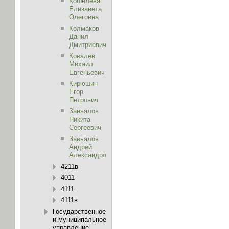
Кошелева
Елизавета
Олеговна
Колмаков
Данил
Дмитриевич
Ковалев
Михаил
Евгеньевич
Кирюшин
Егор
Петрович
Завьялов
Никита
Сергеевич
Завьялов
Андрей
Александрович
4211в
4011
4111
4111в
Государственное
и муниципальное
управление