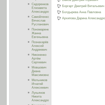
Сидоренкова
Боргарт Дмитрий Витальевич
Елизавета
Александровна
Болдырева Анна Павловна
Самойленко
Архипова Дарина Александр
Вячеслав
Русланович
Пономаренко
Жанна
Евгеньевна
Познахарёв
Алексей
Андреевич
Никоненко
Артём
Сергеевич
Мовшович
Диана
Максимовна
Мельников
Игнатий
Алексеевич
Лукьянов
Никита
Александрович