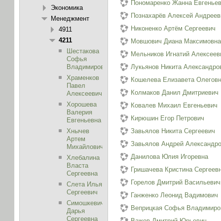
Пономаренко Жанна Евгенье
Экономика
Познахарёв Алексей Андреев
Менеджмент
Никоненко Артём Сергеевич
4911
4211
Мовшович Диана Максимовн
Шестакова
Мельников Игнатий Алексеев
Софья
Владимировна
Лукьянов Никита Александро
Храменков
Кошелева Елизавета Олегов
Павел
Колмаков Данил Дмитриевич
Алексеевич
Хорошева
Ковалев Михаил Евгеньевич
Валерия
Кирюшин Егор Петрович
Евгеньевна
Хнычев
Завьялов Никита Сергеевич
Артем
Завьялов Андрей Александр
Михайлович
Данилова Юлия Игоревна
Хлебалина
Власта
Гришачева Кристина Сергеев
Сергеевна
Горелов Дмитрий Васильевич
Слета Илья
Сергеевич
Ганженко Леонид Вадимович
Симошкевич
Веприцкая Софья Владимиро
Дарья
Сергеевна
Важов Дмитрий Юрьевич