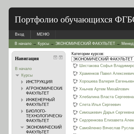
Портфолио обучающихся ФГБ
Вход
МЕНЮ
В начало
→
Курсы
→
ЭКОНОМИЧЕСКИЙ ФАКУЛЬТЕТ
→
Менед
Категории курсов:
Навигация
Шестакова Софья Владимир
В начало
Храменков Павел Алексееви
Курсы
Хорошева Валерия Евгеньев
ИНСТРУКЦИЯ
АГРОНОМИЧЕСКИЙ
Хнычев Артем Михайлович
ФАКУЛЬТЕТ
Хлебалина Власта Сергеевна
ИНЖЕНЕРНЫЙ
ФАКУЛЬТЕТ
Слета Илья Сергеевич
БИОЛОГО-
Симошкевич Дарья Сергеевн
ТЕХНОЛОГИЧЕСКИЙ
Сидоренкова Елизавета Алек
ФАКУЛЬТЕТ
ЭКОНОМИЧЕСКИЙ
Самойленко Вячеслав Русла
ФАКУЛЬТЕТ