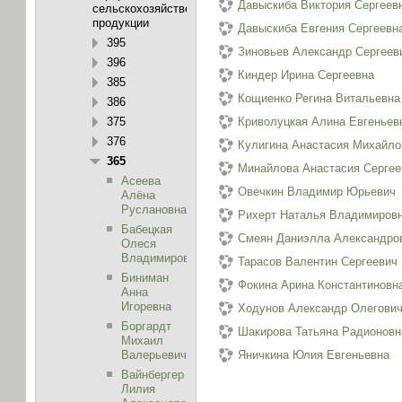
Давыскиба Виктория Сергеев
сельскохозяйственной
продукции
Давыскиба Евгения Сергеевн
395
Зиновьев Александр Сергеев
396
Киндер Ирина Сергеевна
385
Кощиенко Регина Витальевна
386
375
Криволуцкая Алина Евгеньев
376
Кулигина Анастасия Михайло
365
Минайлова Анастасия Сергее
Асеева
Овечкин Владимир Юрьевич
Алёна
Руслановна
Рихерт Наталья Владимиров
Бабецкая
Смеян Даниэлла Александро
Олеся
Владимировна
Тарасов Валентин Сергеевич
Биниман
Фокина Арина Константиновн
Анна
Игоревна
Ходунов Александр Олегови
Боргардт
Шакирова Татьяна Радионовн
Михаил
Валерьевич
Яничкина Юлия Евгеньевна
Вайнбергер
Лилия