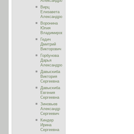
Александровна
Вирц
Елизавета
Александровна
Воронина
Юлия
Владимировна
Гедич
Дмитрий
Викторович
Горбунова
Дарья
Александровна
Давыскиба
Виктория
Сергеевна
Давыскиба
Евгения
Сергеевна
Зиновьев
Александр
Сергеевич
Киндер
Ирина
Сергеевна