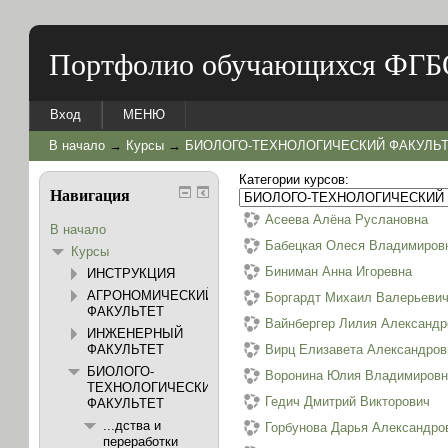
Портфолио обучающихся ФГБ
Вход
МЕНЮ
В начало
→
Курсы
→
БИОЛОГО-ТЕХНОЛОГИЧЕСКИЙ ФАКУЛЬ
Категории курсов:
Навигация
Асеева Алёна Руслановна
В начало
Бабецкая Олеся Владимиров
Курсы
Биниман Анна Игоревна
ИНСТРУКЦИЯ
АГРОНОМИЧЕСКИЙ
Боргардт Михаил Валерьеви
ФАКУЛЬТЕТ
Вайнбергер Лилия Александр
ИНЖЕНЕРНЫЙ
ФАКУЛЬТЕТ
Вирц Елизавета Александров
БИОЛОГО-
Воронина Юлия Владимиров
ТЕХНОЛОГИЧЕСКИЙ
Гедич Дмитрий Викторович
ФАКУЛЬТЕТ
...дства и
Горбунова Дарья Александро
переработки