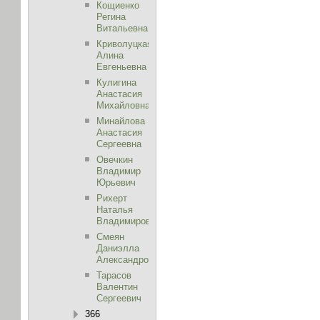
Кощиенко
Регина
Витальевна
Криволуцкая
Алина
Евгеньевна
Кулигина
Анастасия
Михайловна
Минайлова
Анастасия
Сергеевна
Овечкин
Владимир
Юрьевич
Рихерт
Наталья
Владимировна
Смеян
Даниэлла
Александровна
Тарасов
Валентин
Сергеевич
366